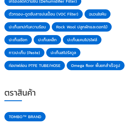
เครื่องลดความชื้น (Dehumidifier Filter)
ตัวกรอง-ดูดซับสารปนเปื้อน (VOC Filter)
ฉนวนใยหิน
ปะเก็นเทปกันความร้อน
Rock Wool ปลูกผักและดอกไม้
ปะเก็นเชือก
ปะเก็นเหล็ก
ปะเก็นแคมโปรไฟล์
กาวปะเก็น (Paste)
ปะเก็นสไปรัลวูล
ท่อเทฟล่อน PTFE TUBE/HOSE
Omega floor พื้นยกสำเร็จรูป
ตราสินค้า
TOMBO™ BRAND