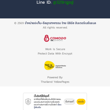
Line ID:
@329rqpql
© 2569
จำหน่ายปะเก็น-ซีลอุตสาหกรรม ไทย นิชิอัส อินเตอร์เนชั่นแนล
All rights reserved.
Work is Secure
Protect Data With Encrypt
Powered By
Thailand YellowPages
เว็บไซต์นี้ใช้คุกกี้
เราใช้คุกกี้เพื่อเพิ่มประสิทธิภาพและ
ตั้งค่าคุกกี้
ยอมรับ
มอบประสบการณ์ความพึงพอใจ
ของท่านในการใช้งานเว็บไซต์
เรียน
รู้เพิ่มเติม