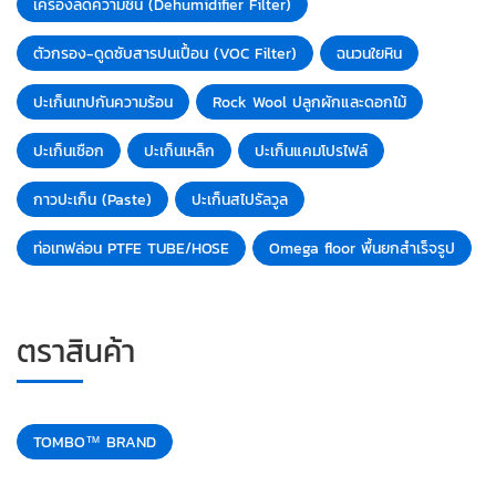
เครื่องลดความชื้น (Dehumidifier Filter)
ตัวกรอง-ดูดซับสารปนเปื้อน (VOC Filter)
ฉนวนใยหิน
ปะเก็นเทปกันความร้อน
Rock Wool ปลูกผักและดอกไม้
ปะเก็นเชือก
ปะเก็นเหล็ก
ปะเก็นแคมโปรไฟล์
กาวปะเก็น (Paste)
ปะเก็นสไปรัลวูล
ท่อเทฟล่อน PTFE TUBE/HOSE
Omega floor พื้นยกสำเร็จรูป
ตราสินค้า
TOMBO™ BRAND