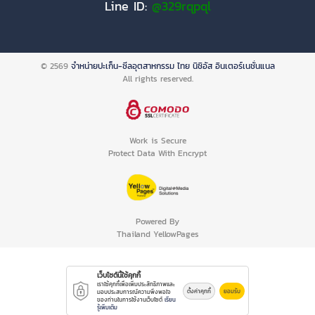
Line ID:
@329rqpql
© 2569
จำหน่ายปะเก็น-ซีลอุตสาหกรรม ไทย นิชิอัส อินเตอร์เนชั่นแนล
All rights reserved.
Work is Secure
Protect Data With Encrypt
Powered By
Thailand YellowPages
เว็บไซต์นี้ใช้คุกกี้
เราใช้คุกกี้เพื่อเพิ่มประสิทธิภาพและ
ตั้งค่าคุกกี้
ยอมรับ
มอบประสบการณ์ความพึงพอใจ
ของท่านในการใช้งานเว็บไซต์
เรียน
รู้เพิ่มเติม