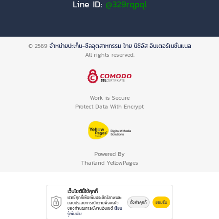
Line ID:
@329rqpql
© 2569
จำหน่ายปะเก็น-ซีลอุตสาหกรรม ไทย นิชิอัส อินเตอร์เนชั่นแนล
All rights reserved.
Work is Secure
Protect Data With Encrypt
Powered By
Thailand YellowPages
เว็บไซต์นี้ใช้คุกกี้
เราใช้คุกกี้เพื่อเพิ่มประสิทธิภาพและ
ตั้งค่าคุกกี้
ยอมรับ
มอบประสบการณ์ความพึงพอใจ
ของท่านในการใช้งานเว็บไซต์
เรียน
รู้เพิ่มเติม