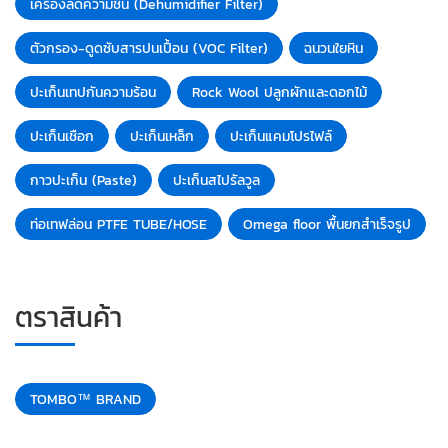
เครื่องลดความชื้น (Dehumidifier Filter)
ตัวกรอง-ดูดซับสารปนเปื้อน (VOC Filter)
ฉนวนใยหิน
ปะเก็นเทปกันความร้อน
Rock Wool ปลูกผักและดอกไม้
ปะเก็นเชือก
ปะเก็นเหล็ก
ปะเก็นแคมโปรไฟล์
กาวปะเก็น (Paste)
ปะเก็นสไปรัลวูล
ท่อเทฟล่อน PTFE TUBE/HOSE
Omega floor พื้นยกสำเร็จรูป
ตราสินค้า
TOMBO™ BRAND