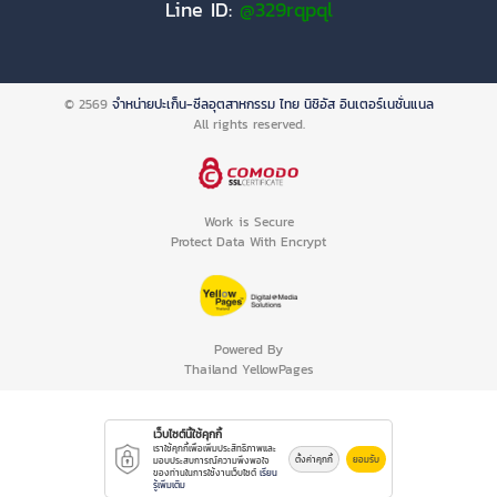
Line ID:
@329rqpql
© 2569
จำหน่ายปะเก็น-ซีลอุตสาหกรรม ไทย นิชิอัส อินเตอร์เนชั่นแนล
All rights reserved.
Work is Secure
Protect Data With Encrypt
Powered By
Thailand YellowPages
เว็บไซต์นี้ใช้คุกกี้
เราใช้คุกกี้เพื่อเพิ่มประสิทธิภาพและ
ตั้งค่าคุกกี้
ยอมรับ
มอบประสบการณ์ความพึงพอใจ
ของท่านในการใช้งานเว็บไซต์
เรียน
รู้เพิ่มเติม