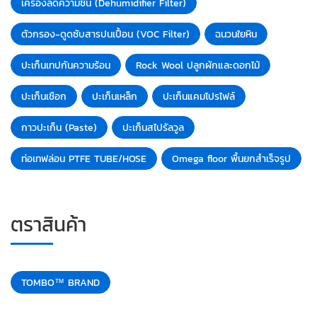
เครื่องลดความชื้น (Dehumidifier Filter)
ตัวกรอง-ดูดซับสารปนเปื้อน (VOC Filter)
ฉนวนใยหิน
ปะเก็นเทปกันความร้อน
Rock Wool ปลูกผักและดอกไม้
ปะเก็นเชือก
ปะเก็นเหล็ก
ปะเก็นแคมโปรไฟล์
กาวปะเก็น (Paste)
ปะเก็นสไปรัลวูล
ท่อเทฟล่อน PTFE TUBE/HOSE
Omega floor พื้นยกสำเร็จรูป
ตราสินค้า
TOMBO™ BRAND