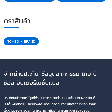
ตราสินค้า
TOMBO™ BRAND
จำหน่ายปะเก็น-ซีลอุตสาหกรรม ไทย นิ
ชิอัส อินเตอร์เนชั่นแนล
บริษัทชั้นนำจากญี่ปุ่นที่ดำเนินธุรกิจมากว่า 130 ปีจำหน่ายผลิตภัณฑ์
ปะเก็น-ซีลทุกแบบครบวงจร ความภาคภูมิใจในผลิตภัณฑ์ของเราคือ
พื้นฐานของการประกันคุณภาพ ผลิตภัณฑ์อุตสาหกรรมแบรนด์