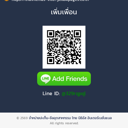
เพิ่มเพื่อน
Line ID:
@329rqpql
© 2569
จำหน่ายปะเก็น-ซีลอุตสาหกรรม ไทย นิชิอัส อินเตอร์เนชั่นแนล
All rights reserved.