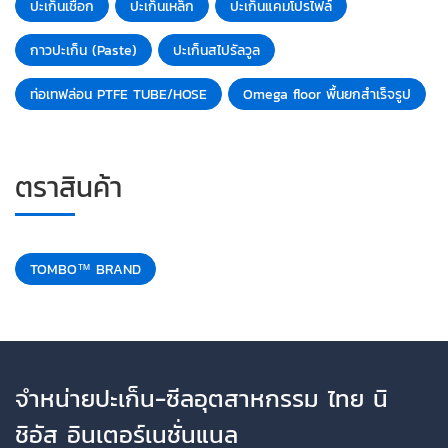
ปะเก็นเชือก
ปะเก็นเหล็ก
ปะเก็นแคมโปรไฟล์
กาวปะเก็น (Paste)
ปะเก็นสไปรัลวูล
ท่อเทฟล่อน PTFE TUBE/HOSE
Omega floor พื้นยกสำเร็จรูป
ตราสินค้า
TOMBO™ BRAND
จำหน่ายปะเก็น-ซีลอุตสาหกรรม ไทย นิ
ชิอัส อินเตอร์เนชั่นแนล