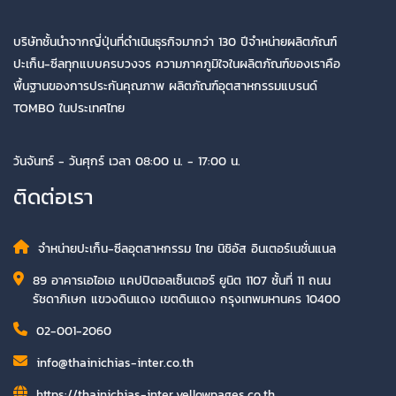
บริษัทชั้นนำจากญี่ปุ่นที่ดำเนินธุรกิจมากว่า 130 ปีจำหน่ายผลิตภัณฑ์
ปะเก็น-ซีลทุกแบบครบวงจร ความภาคภูมิใจในผลิตภัณฑ์ของเราคือ
พื้นฐานของการประกันคุณภาพ ผลิตภัณฑ์อุตสาหกรรมแบรนด์
TOMBO ในประเทศไทย
วันจันทร์ - วันศุกร์ เวลา 08:00 น. - 17:00 น.
ติดต่อเรา
จำหน่ายปะเก็น-ซีลอุตสาหกรรม ไทย นิชิอัส อินเตอร์เนชั่นแนล
89 อาคารเอไอเอ แคปปิตอลเซ็นเตอร์ ยูนิต 1107 ชั้นที่ 11 ถนน
รัชดาภิเษก แขวงดินแดง เขตดินแดง กรุงเทพมหานคร 10400
02-001-2060
info@thainichias-inter.co.th
https://thainichias-inter.yellowpages.co.th