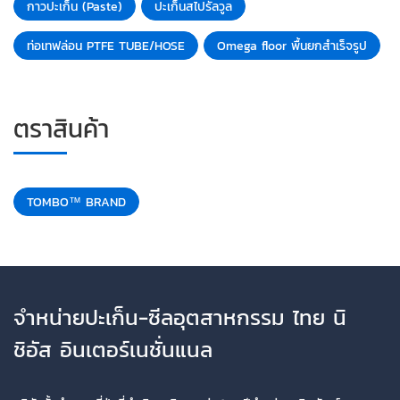
กาวปะเก็น (Paste)
ปะเก็นสไปรัลวูล
ท่อเทฟล่อน PTFE TUBE/HOSE
Omega floor พื้นยกสำเร็จรูป
ตราสินค้า
TOMBO™ BRAND
จำหน่ายปะเก็น-ซีลอุตสาหกรรม ไทย นิ
ชิอัส อินเตอร์เนชั่นแนล