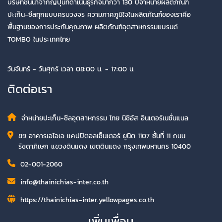
บริษัทชั้นนำจากญี่ปุ่นที่ดำเนินธุรกิจมากว่า 130 ปีจำหน่ายผลิตภัณฑ์
ปะเก็น-ซีลทุกแบบครบวงจร ความภาคภูมิใจในผลิตภัณฑ์ของเราคือ
พื้นฐานของการประกันคุณภาพ ผลิตภัณฑ์อุตสาหกรรมแบรนด์
TOMBO ในประเทศไทย
วันจันทร์ - วันศุกร์ เวลา 08:00 น. - 17:00 น.
ติดต่อเรา
จำหน่ายปะเก็น-ซีลอุตสาหกรรม ไทย นิชิอัส อินเตอร์เนชั่นแนล
89 อาคารเอไอเอ แคปปิตอลเซ็นเตอร์ ยูนิต 1107 ชั้นที่ 11 ถนน
รัชดาภิเษก แขวงดินแดง เขตดินแดง กรุงเทพมหานคร 10400
02-001-2060
info@thainichias-inter.co.th
https://thainichias-inter.yellowpages.co.th
เพิ่มเพื่อน